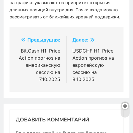
на графике указывают на приоритет открытия
длинных позиций внутри дня. Точки входа можно
рассматривать от ближайших уровней поддержки.
Навигация
Предыдущая:
Далее:
по
Bit.Cash H1: Price
USDCHF H1: Price
Action прогноз на
Action прогноз на
записям
американскую
европейскую
сессию на
сессию на
7.10.2025
8.10.2025
ДОБАВИТЬ КОММЕНТАРИЙ
Ваш адрес email не будет опубликован.