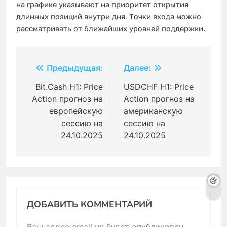
на графике указывают на приоритет открытия
длинных позиций внутри дня. Точки входа можно
рассматривать от ближайших уровней поддержки.
Навигация
Предыдущая:
Далее:
по
Bit.Cash H1: Price
USDCHF H1: Price
Action прогноз на
Action прогноз на
записям
европейскую
американскую
сессию на
сессию на
24.10.2025
24.10.2025
ДОБАВИТЬ КОММЕНТАРИЙ
Ваш адрес email не будет опубликован.