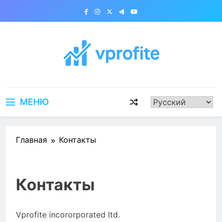
Перейти
к
содержимому
vprofite.com
МЕНЮ
Главная
Контакты
Контакты
Vprofite incororporated ltd.