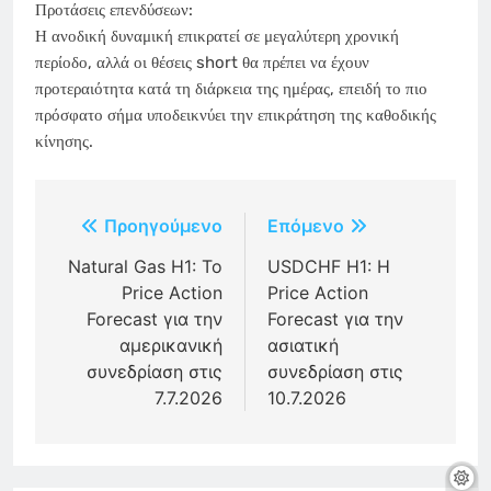
Προτάσεις επενδύσεων:
Η ανοδική δυναμική επικρατεί σε μεγαλύτερη χρονική
περίοδο, αλλά οι θέσεις short θα πρέπει να έχουν
προτεραιότητα κατά τη διάρκεια της ημέρας, επειδή το πιο
πρόσφατο σήμα υποδεικνύει την επικράτηση της καθοδικής
κίνησης.
Πλοήγηση
Προηγούμενο
Επόμενο
άρθρων
Natural Gas H1: Το
USDCHF H1: Η
Price Action
Price Action
Forecast για την
Forecast για την
αμερικανική
ασιατική
συνεδρίαση στις
συνεδρίαση στις
7.7.2026
10.7.2026