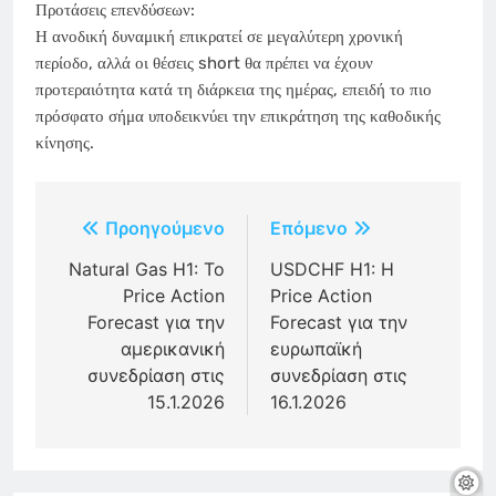
Προτάσεις επενδύσεων:
Η ανοδική δυναμική επικρατεί σε μεγαλύτερη χρονική
περίοδο, αλλά οι θέσεις short θα πρέπει να έχουν
προτεραιότητα κατά τη διάρκεια της ημέρας, επειδή το πιο
πρόσφατο σήμα υποδεικνύει την επικράτηση της καθοδικής
κίνησης.
Πλοήγηση
Προηγούμενο
Επόμενο
άρθρων
Natural Gas H1: Το
USDCHF H1: Η
Price Action
Price Action
Forecast για την
Forecast για την
αμερικανική
ευρωπαϊκή
συνεδρίαση στις
συνεδρίαση στις
15.1.2026
16.1.2026