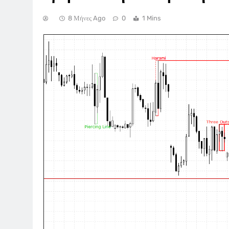
8 Μήνες Ago
0
1 Mins