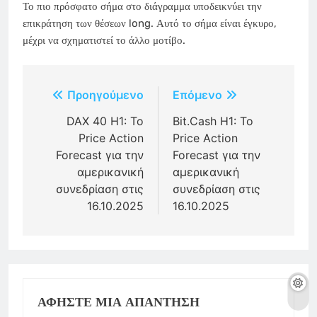
Το πιο πρόσφατο σήμα στο διάγραμμα υποδεικνύει την
επικράτηση των θέσεων long. Αυτό το σήμα είναι έγκυρο,
μέχρι να σχηματιστεί το άλλο μοτίβο.
Πλοήγηση
Προηγούμενο
Επόμενο
άρθρων
DAX 40 H1: Το
Bit.Cash H1: Το
Price Action
Price Action
Forecast για την
Forecast για την
αμερικανική
αμερικανική
συνεδρίαση στις
συνεδρίαση στις
16.10.2025
16.10.2025
ΑΦΉΣΤΕ ΜΙΑ ΑΠΆΝΤΗΣΗ