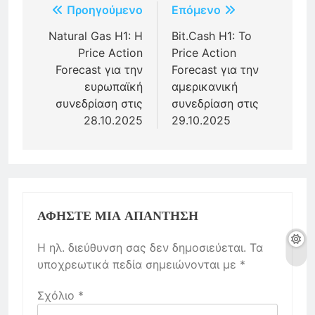
Πλοήγηση
Προηγούμενο
Επόμενο
άρθρων
Natural Gas H1: Η
Bit.Cash H1: Το
Price Action
Price Action
Forecast για την
Forecast για την
ευρωπαϊκή
αμερικανική
συνεδρίαση στις
συνεδρίαση στις
28.10.2025
29.10.2025
ΑΦΉΣΤΕ ΜΙΑ ΑΠΆΝΤΗΣΗ
Η ηλ. διεύθυνση σας δεν δημοσιεύεται.
Τα
υποχρεωτικά πεδία σημειώνονται με
*
Σχόλιο
*