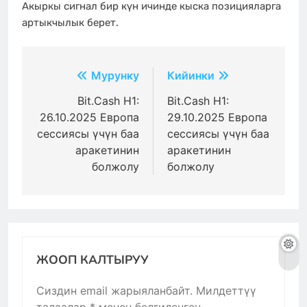
Акыркы сигнал бир күн ичинде кыска позицияларга
артыкчылык берет.
Жазуулар
Мурунку
Кийинки
боюнча
Bit.Cash H1:
Bit.Cash H1:
26.10.2025 Европа
29.10.2025 Европа
багыттоо
сессиясы үчүн баа
сессиясы үчүн баа
аракетинин
аракетинин
болжолу
болжолу
ЖООП КАЛТЫРУУ
Сиздин email жарыяланбайт.
Милдеттүү
талаалар
*
менен белгиленген