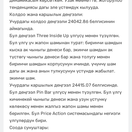
динамикасын көрсөткөн. Узак мөөнөттө, жогорулоо
тенденциясы дагы эле үстөмдүк кылууда.
Колдоо жана каршылык деңгээли:
Учурдагы колдоо деңгээли 24042.86 белгисинин
аймагында.
Бул деңгээл Three Inside Up үлгүсү менен түзүлгөн.
Бул үлгү үч жапон шамынан турат: биринчи шамдын
кыска ак чыныгы денеси бар, экинчи шамдын ак
түстөгү чыныгы денеси бар жана толугу менен
биринчи шамдын корпусунун ичинде, үчүнчү шам
дагы ак жана анын тулкусунун үстүндө жабылат.
экинчи шам.
Учурдагы каршылык деңгээл 24415.07 белгисинде.
Бул деңгээл Pin Bar үлгүсү менен түзүлгөн. Бул үлгү
кичинекей чыныгы денеси жана узун үстүнкү
көлөкөсү менен жалгыз жапон шамы менен
берилген. Бул Price Action системасындагы негизги
үлгүлөрдүн бири.
Соода сунуштары: