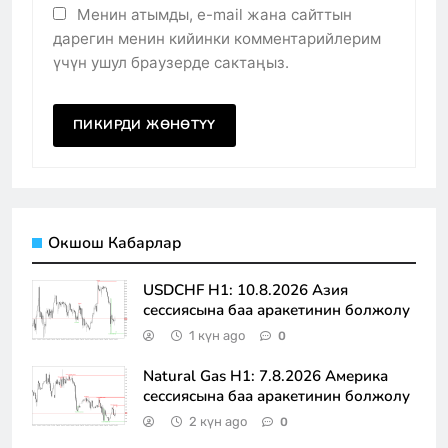
Менин атымды, e-mail жана сайттын
дарегин менин кийинки комментарийлерим
үчүн ушул браузерде сактаңыз.
Окшош Кабарлар
USDCHF H1: 10.8.2026 Азия
сессиясына баа аракетинин болжолу
1 күн ago
0
Natural Gas H1: 7.8.2026 Америка
сессиясына баа аракетинин болжолу
2 күн ago
0