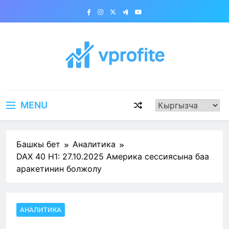
Skip
to
content
vprofite.com
MENU
Башкы бет
Аналитика
DAX 40 H1: 27.10.2025 Америка сессиясына баа
аракетинин болжолу
АНАЛИТИКА