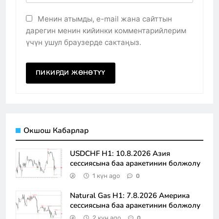
Менин атымды, e-mail жана сайттын
дарегин менин кийинки комментарийлерим
үчүн ушул браузерде сактаңыз.
Окшош Кабарлар
USDCHF H1: 10.8.2026 Азия
сессиясына баа аракетинин болжолу
1 күн ago
0
Natural Gas H1: 7.8.2026 Америка
сессиясына баа аракетинин болжолу
2 күн ago
0