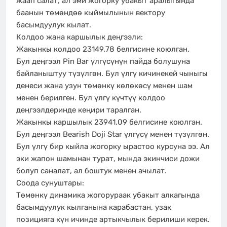
жаап салат, ал эми жогорку убакыт аралыгында
баанын төмөндөө кыймылынын вектору
басымдуулук кылат.
Колдоо жана каршылык деңгээли:
Жакынкы колдоо 23149.78 белгисине коюлган.
Бул деңгээл Pin Bar үлгүсүнүн пайда болушуна
байланыштуу түзүлгөн. Бул үлгү кичинекей чыныгы
денеси жана узун төмөнкү көлөкөсү менен шам
менен берилген. Бул үлгү күчтүү колдоо
деңгээлдеринде кеңири таралган.
Жакынкы каршылык 23941.09 белгисине коюлган.
Бул деңгээл Bearish Doji Star үлгүсү менен түзүлгөн.
Бул үлгү бир кыйла жогорку ырастоо курсуна ээ. Ал
эки жапон шамынан турат, мында экинчиси дожи
болуп саналат, ал боштук менен ачылат.
Соода сунуштары:
Төмөнкү динамика жогорураак убакыт алкагында
басымдуулук кылганына карабастан, узак
позицияга күн ичинде артыкчылык берилиши керек.