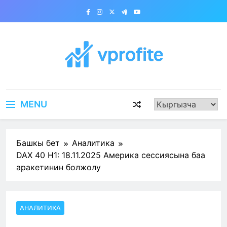
Skip
to
content
vprofite.com
MENU
Башкы бет
Аналитика
DAX 40 H1: 18.11.2025 Америка сессиясына баа
аракетинин болжолу
АНАЛИТИКА