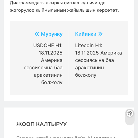
Диаграммадагы акыркы сигнал күн ичинде
жогорулоо кыймылынын жайылышын көрсөтөт.
Жазуулар
Мурунку
Кийинки
боюнча
USDCHF H1:
Litecoin H1:
18.11.2025
18.11.2025 Америка
багыттоо
Америка
сессиясына баа
сессиясына баа
аракетинин
аракетинин
болжолу
болжолу
ЖООП КАЛТЫРУУ
Сиздин email жарыяланбайт.
Милдеттүү