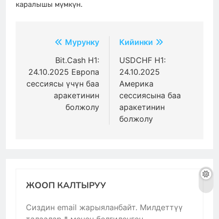
каралышы мүмкүн.
Жазуулар
Мурунку
Кийинки
боюнча
Bit.Cash H1:
USDCHF H1:
24.10.2025 Европа
24.10.2025
багыттоо
сессиясы үчүн баа
Америка
аракетинин
сессиясына баа
болжолу
аракетинин
болжолу
ЖООП КАЛТЫРУУ
Сиздин email жарыяланбайт.
Милдеттүү
талаалар
*
менен белгиленген