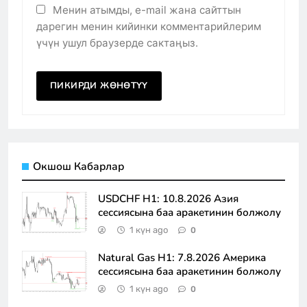
Менин атымды, e-mail жана сайттын
дарегин менин кийинки комментарийлерим
үчүн ушул браузерде сактаңыз.
Окшош Кабарлар
USDCHF H1: 10.8.2026 Азия
сессиясына баа аракетинин болжолу
1 күн ago
0
Natural Gas H1: 7.8.2026 Америка
сессиясына баа аракетинин болжолу
1 күн ago
0