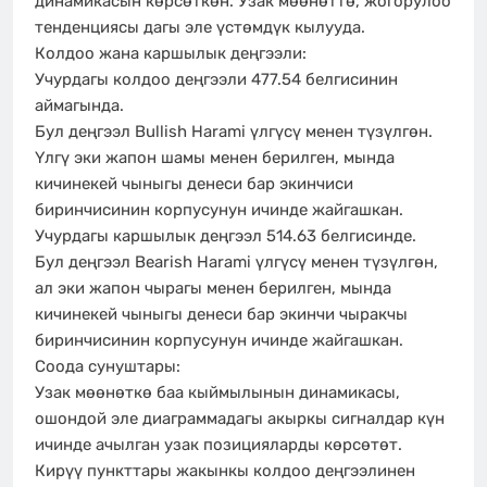
динамикасын көрсөткөн. Узак мөөнөттө, жогорулоо
тенденциясы дагы эле үстөмдүк кылууда.
Колдоо жана каршылык деңгээли:
Учурдагы колдоо деңгээли 477.54 белгисинин
аймагында.
Бул деңгээл Bullish Harami үлгүсү менен түзүлгөн.
Үлгү эки жапон шамы менен берилген, мында
кичинекей чыныгы денеси бар экинчиси
биринчисинин корпусунун ичинде жайгашкан.
Учурдагы каршылык деңгээл 514.63 белгисинде.
Бул деңгээл Bearish Harami үлгүсү менен түзүлгөн,
ал эки жапон чырагы менен берилген, мында
кичинекей чыныгы денеси бар экинчи чыракчы
биринчисинин корпусунун ичинде жайгашкан.
Соода сунуштары:
Узак мөөнөткө баа кыймылынын динамикасы,
ошондой эле диаграммадагы акыркы сигналдар күн
ичинде ачылган узак позицияларды көрсөтөт.
Кирүү пункттары жакынкы колдоо деңгээлинен