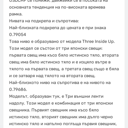
USDCHF се понижи, движейки се в посоката на
основната тенденция на по-високата времева
рамка.
Нивата на подкрепа и съпротива:
Най-близката подкрепа до цената е при знака
0.79054
Това ниво е образувано от модела Three Inside Up.
Този модел се състои от три японски свещи:
първата свещ има късо бяло истинско тяло, втората
свещ има бяло истинско тяло и е изцяло вътре в
тялото на първата свещ, а третата свещ също е бяла
и се затваря над тялото на втората свещ.
Най-близкото ниво на съпротива е на нивото на
0.79686.
Моделът, образуван тук, е Три външни ленти
надолу. Този модел е комбинация от три японски
свещника. Първият свещник има късо бяло
истинско тяло, вторият свещник има дълго черно
истинско тяло и напълно поглъща първия свещник,