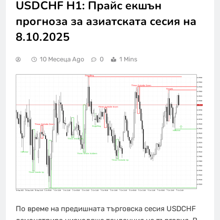
USDCHF H1: Прайс екшън
прогноза за азиатската сесия на
8.10.2025
10 Месеца Ago
0
1 Mins
По време на предишната търговска сесия USDCHF