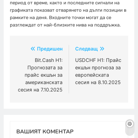
период от време, както и последните сигнали на
графиката показват отварянето на дълги позиции в
рамките на деня. Входните точки могат да се
разглеждат от най-близките нива на поддръжка.
Навигация
Предишен
Следващ
Bit.Cash H1:
USDCHF H1: Прайс
Прогнозата за
екшън прогноза за
прайс екшън за
европейската
американската
сесия на 8.10.2025
сесия на 7.10.2025
ВАШИЯТ КОМЕНТАР