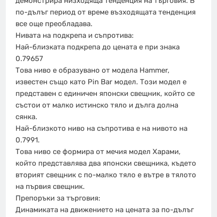
демонстрира низходяща тенденция на търговия. В
по-дълъг период от време възходящата тенденция
все още преобладава.
Нивата на подкрепа и съпротива:
Най-близката подкрепа до цената е при знака
0.79657
Това ниво е образувано от модела Hammer,
известен също като Pin Bar модел. Този модел е
представен с единичен японски свещник, който се
състои от малко истинско тяло и дълга долна
сянка.
Най-близкото ниво на съпротива е на нивото на
0.7991.
Това ниво се формира от мечия модел Харами,
който представлява два японски свещника, където
вторият свещник с по-малко тяло е вътре в тялото
на първия свещник.
Препоръки за търговия:
Динамиката на движението на цената за по-дълъг