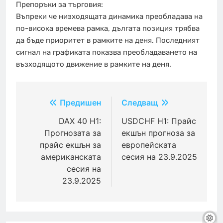
Препоръки за търговия:
Въпреки че низходящата динамика преобладава на
по-висока времева рамка, дългата позиция трябва
да бъде приоритет в рамките на деня. Последният
сигнал на графиката показва преобладаването на
възходящото движение в рамките на деня.
Навигация
Предишен
Следващ
DAX 40 H1:
USDCHF H1: Прайс
Прогнозата за
екшън прогноза за
прайс екшън за
европейската
американската
сесия на 23.9.2025
сесия на
23.9.2025