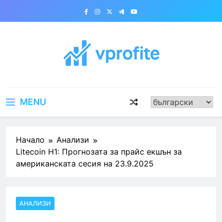
Skip
to
content
vprofite.com
MENU
Начало
Анализи
Litecoin H1: Прогнозата за прайс екшън за
американската сесия на 23.9.2025
АНАЛИЗИ