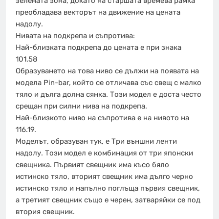
зелената зона, докато на старшата времева рамка
преобладава векторът на движение на цената
надолу.
Нивата на подкрепа и съпротива:
Най-близката подкрепа до цената е при знака
101.58
Образуването на това ниво се дължи на появата на
модела Pin-bar, който се отличава със свещ с малко
тяло и дълга долна сянка. Този модел е доста често
срещан при силни нива на подкрепа.
Най-близкото ниво на съпротива е на нивото на
116.19.
Моделът, образуван тук, е Три външни ленти
надолу. Този модел е комбинация от три японски
свещника. Първият свещник има късо бяло
истинско тяло, вторият свещник има дълго черно
истинско тяло и напълно поглъща първия свещник,
а третият свещник също е черен, затваряйки се под
втория свещник.