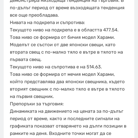
демонстрира низходяща тенденция на търговия. В
по-дълъг период от време възходящата тенденция
все още преобладава.
Нивата на подкрепа и съпротива:
Текущото ниво на подкрепа е в областта 477.54.
Това ниво се формира от бичия модел Харами.
Моделът се състои от две японски свещи, като
втората свещ с по-малко тяло е вътре в тялото на
първата свещ.
Текущото ниво на съпротива е на 514.63.
Това ниво се формира от мечия модел Харами,
който представлява два японски свещника, където
вторият свещник с по-малко тяло е вътре в тялото
на първия свещник.
Препоръки за търговия:
Динамиката на движението на цената за по-дълъг
период от време, както и последните сигнали на
графиката показват отварянето на дълги позиции в
рамките на деня. Входните точки могат да се