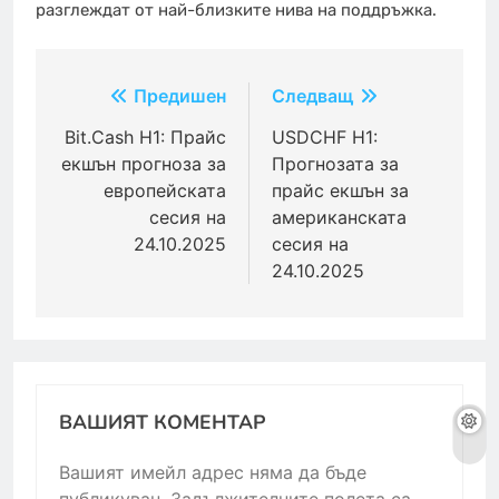
разглеждат от най-близките нива на поддръжка.
Навигация
Предишен
Следващ
Bit.Cash H1: Прайс
USDCHF H1:
екшън прогноза за
Прогнозата за
европейската
прайс екшън за
сесия на
американската
24.10.2025
сесия на
24.10.2025
ВАШИЯТ КОМЕНТАР
Вашият имейл адрес няма да бъде
публикуван.
Задължителните полета са