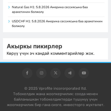
Natural Gas H1: 5.8.2026 Америка сессиясына баа
аракетинин болжолу
USDCHF H1: 5.8.2026 Америка сессиясына баа аракетинин
болжолу
Акыркы пикирлер
Көрүү үчүн эч кандай комментарийлер жок.
© 2025 Vprofite incororporated ltd.
Тобокелдик жана жоопкерчилик: соода менен
байланышкан тобокелдиктерди түшүнүү үчүн
жоопкерчилик бир гана сизге, инвесторго жүктөлөт.