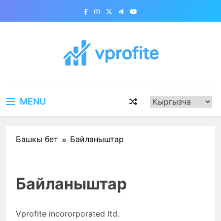
Skip
to
content
vprofite.com
MENU
Башкы бет
Байланыштар
Байланыштар
Vprofite incororporated ltd.